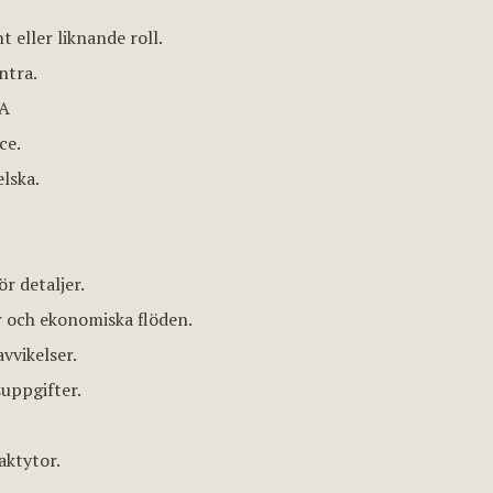
 eller liknande roll.
ntra.
NA
ce.
lska.
r detaljer.
 och ekonomiska flöden.
vvikelser.
suppgifter.
aktytor.