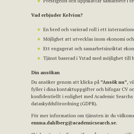
Prestigelös och uppskattar samarbete i t
Vad erbjuder Kelvion?
En bred och varierad roll i ett internatio
Möjlighet att utvecklas inom ekonomi och v
Ett engagerat och samarbetsinriktat eko
Tjänst baserad i Ystad med möjlighet till 
Din ansökan
Du ansöker genom att klicka på
”Ansök nu”
, v
fyller i dina kontaktuppgifter och bifogar CV 
konfidentiellt i enlighet med Academic Searchs 
dataskyddsförordning (GDPR).
För mer information om tjänsten är du välko
emma.dahlberg@academicsearch.se
.