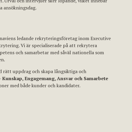
. Urval och intervjuer sker löpande, vilket innebär
ta ansökningsdag.
inaviens ledande rekryteringsföretag inom Executive
tering. Vi är specialiserade på att rekrytera
petens och samarbetar med såväl nationella som
en.
 rätt uppdrag och skapa långsiktiga och
–
Kunskap, Engagemang, Ansvar och Samarbete
tioner med både kunder och kandidater.