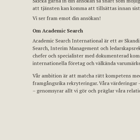
Skicka gärna in din ansökan så snart som möjligt
att tjänsten kan komma att tillsättas innan sis
Vi ser fram emot din ansökan!
Om Academic Search
Academic Search International är ett av Skand
Search, Interim Management och ledarskapsrekry
chefer och specialister med dokumenterad kom
internationella företag och välkända varumärk
Vår ambition är att matcha rätt kompetens med
framgångsrika rekryteringar. Våra värderingar 
– genomsyrar allt vi gör och präglar våra rela